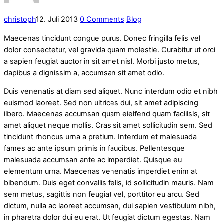
christoph
12. Juli 2013
0 Comments
Blog
Maecenas tincidunt congue purus. Donec fringilla felis vel
dolor consectetur, vel gravida quam molestie. Curabitur ut orci
a sapien feugiat auctor in sit amet nisl. Morbi justo metus,
dapibus a dignissim a, accumsan sit amet odio.
Duis venenatis at diam sed aliquet. Nunc interdum odio et nibh
euismod laoreet. Sed non ultrices dui, sit amet adipiscing
libero. Maecenas accumsan quam eleifend quam facilisis, sit
amet aliquet neque mollis. Cras sit amet sollicitudin sem. Sed
tincidunt rhoncus urna a pretium. Interdum et malesuada
fames ac ante ipsum primis in faucibus. Pellentesque
malesuada accumsan ante ac imperdiet. Quisque eu
elementum urna. Maecenas venenatis imperdiet enim at
bibendum. Duis eget convallis felis, id sollicitudin mauris. Nam
sem metus, sagittis non feugiat vel, porttitor eu arcu. Sed
dictum, nulla ac laoreet accumsan, dui sapien vestibulum nibh,
in pharetra dolor dui eu erat. Ut feugiat dictum egestas. Nam