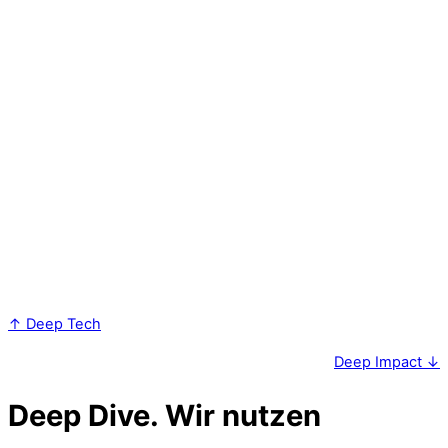
Menschen
Menschen gestalten den Erfolg von KI. Wir setzen KI
gezielt dort ein, wo sie Teams stärkt und Prozesse sinnvoll
ergänzt. Der Schlüssel: Mitarbeitende frühzeitig einbinden
und befähigen. So entstehen Lösungen, die nicht nur
technologisch überzeugen, sondern auch im Alltag
verstanden, mitgetragen und weiterentwickelt werden
können.
↑ Deep Tech
Deep Impact ↓
Deep Dive.
Wir nutzen