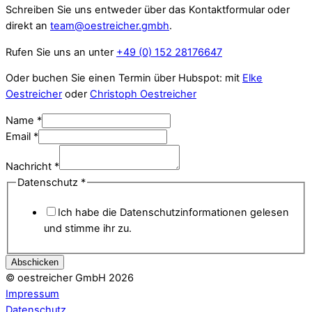
Schreiben Sie uns entweder über das Kontaktformular oder
direkt an
team@oestreicher.gmbh
.
Rufen Sie uns an unter
+49 (0) 152 28176647
Oder buchen Sie einen Termin über Hubspot: mit
Elke
Oestreicher
oder
Christoph Oestreicher
Datenschutz
Name
*
Nachricht
Email
*
Email
Nachricht
*
Datenschutz
*
Ich habe die Datenschutz­informationen gelesen
und stimme ihr zu.
Abschicken
© oestreicher GmbH 2026
Impressum
Datenschutz