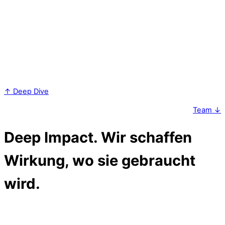
Bedürfnisse und ungenutzte Potenziale auf. Diese
Erkenntnisse fließen direkt in die Prozessautomatisierung,
User Stories und das UX-Design ein. Statt Annahmen zu
folgen, entwickeln wir Software-Lösungen, die wirklich zur
Arbeitswirklichkeit passt – funktional, menschlich,
kontextbezogen. Dabei nehmen wir Ihre Mitarbeitenden
von Anfang an auf die Reise mit.
↑ Deep Dive
Team ↓
Deep Impact.
Wir schaffen
Wirkung, wo sie gebraucht
wird.